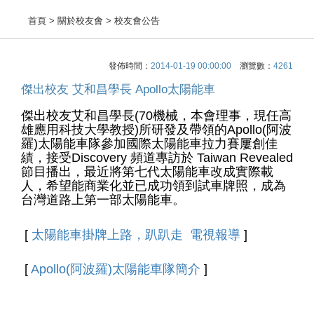
首頁
> 關於校友會 > 校友會公告
發佈時間：
2014-01-19 00:00:00
瀏覽數：
4261
傑出校友 艾和昌學長 Apollo太陽能車
傑出校友艾和昌學長(70機械，本會理事，現任高
雄應用科技大學教授)所研發及帶領的Apollo(阿波
羅)太陽能車隊參加國際太陽能車拉力賽屢創佳
績，接受Discovery 頻道專訪於 Taiwan Revealed
節目播出，最近將第七代太陽能車改成實際載
人，希望能商業化並已成功領到試
車牌照，成為
台灣道路上第一部
太陽能車。
[
太陽能車掛牌上路，趴趴走 電視報導
]
[
Apollo(阿波羅)太陽能車隊簡介
]