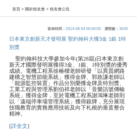
首頁
> 關於校友會 > 校友會公告
發佈時間：
2014-08-04 00:00:00
瀏覽數：
3630
日本東京創新天才發明展 聖約翰科大獲3金 1銀 1特
別獎
聖約翰科技大學參加今年(第28屆)日本東京創
新天才國際發明展獲得3金、1銀、1特別獎的優秀
成績。電機工程系徐椿樑老師研發「以異質網路
建構之智慧節能系統」獲得金牌、郭政謙老師以
「能源監控裝置」作品分別榮獲金牌及特別獎、
工業工程與管理系劉伯祥老師以「音樂訊號傳輸
系統」獲得金牌，至於電機工程系謝鴻琳老師則
以「遠端停車場管理系統」獲得銀牌，充分展現
技職教育的實務應用技術及向下札根的垂直整合
精神。
[
詳全文
]