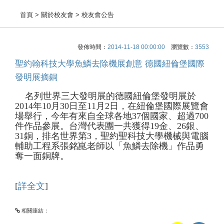
首頁
> 關於校友會 > 校友會公告
發佈時間：
2014-11-18 00:00:00
瀏覽數：
3553
聖約翰科技大學魚鱗去除機展創意 德國紐倫堡國際
發明展摘銅
名列世界三大發明展的德國紐倫堡發明展於
2014年10月30日至11月2日，在紐倫堡國際展覽會
場舉行，今年有來自全球各地37個國家、超過700
件作品參展。台灣代表團一共獲得19金、26銀、
31銅，排名世界第3，聖約聖科技大學機械與電腦
輔助工程系張銘崑老師以「魚鱗去除機」作品勇
奪一面銅牌。
[
詳全文
]
相關連結：