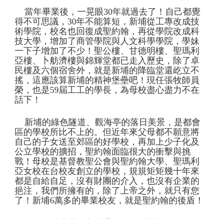
當年畢業後，一晃眼
30
年就過去了！自己都覺
得不可思議，
30
年不能算短，新埔從工專改成技
術學院，校名也回復成聖約翰，再從學院改成科
技大學，增加了商管學院與人文科學學院，學妹
一下子增加了不少！聖公樓、甘德明樓、聖瑪利
亞樓、卜舫濟樓與錦輝堂都已走入歷史，除了卓
民樓及六個宿舍外，就是新埔的降臨堂還屹立不
搖，這應該算新埔的精神堡壘吧！現任張牧師員
榮，也是
59
屆工工的學長，為母校盡心盡力不在
話下！
新埔的綠色隧道、觀海亭的落日美景，是都會
區的學校所比不上的。但近年來父母都不願意將
自己的子女送至郊區的好學校，再加上少子化及
公立學校的擴招，聖約翰面臨很大的衝擊與挑
戰！母校是基督教聖公會與聖約翰大學、聖瑪利
亞女校在台校友創立的學校，規規矩矩幾十年來
都是自給自足，沒有財團的介入，也沒有企業的
挹注，我們所擁有的，除了上帝之外，就只有您
了！新埔
6
萬多的畢業校友，就是聖約翰的後盾！