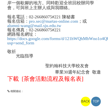
岸一個歇腳的地方。同時歡迎全班回校辦同學
會，可與班上主辦人或與我聯絡。
報名電話：
02-26686075#221
陳秘書
報名信箱：
pro.sec@martas-online.com
；或
alumni-wang@mail.sju.edu.tw
報名傳真：
02-26686075#221
網路報名網址：
https://docs.google.com/forms/d/121hWQhMbWno1o
usp=send_form
敬祈
光臨指導
聖約翰科技大學校友會
畢業
30
週年紀念會 敬邀
下載 [
茶會活動流程及報名表
]
相關連結：
BACK
TOP