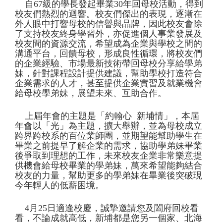
自
67
級的學長發起畢業
30
年回母校活動，得到
校友們熱烈的迴響。校友們傑出的表現，逐漸在
外人眼中打響母校的信譽與品牌，因此校友會除
了支持校友終身學習外，亦促進個人事業發展及
校友間的資源交流，希望成為企業與學校之間的
溝通平台，回饋母校，形成良性循環，將校友們
的企業經驗、市場最新技術帶回母校分享給學弟
妹，針對課程設計提供建議，幫助學校打造符合
企業需求的人才，甚至提供企業實習及就業機會
給母校學弟妹，展望未來、互助合作。
上屆年會的主題是「約翰心
新埔情」，本屆
年會以「光」為主題，擴大舉辦，並為母校成立
跨界跨校系的百位業師團，並期望能幫助學生在
畢業之前提早了解企業的需求，協助學弟妹畢業
後爭取到理想的工作，未來校友企業非常樂意提
供機會給母校畢業的學弟妹，萬來希望能夠結合
校友的力量，幫助更多的學弟妹在畢業後突破現
今年輕人的低薪困境。
4
月
25
日適逢校慶，誠摯邀請您及闔府回校看
看，不論成就高低，新埔都是您另一個家、北海