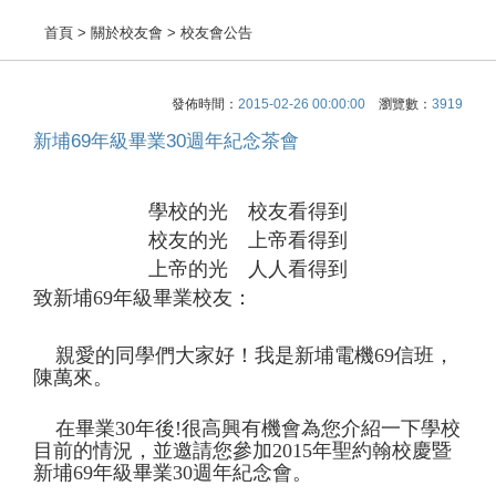
首頁
> 關於校友會 > 校友會公告
發佈時間：
2015-02-26 00:00:00
瀏覽數：
3919
新埔69年級畢業30週年紀念茶會
學校的光 校友看得到
校友的光 上帝看得到
上帝的光 人人看得到
致新埔
69
年級畢業校友：
親愛的同學們大家好！我是新埔電機
69
信班，
陳萬來。
在畢業
30
年後
!
很高興有機會為您介紹一下學校
目前的情況，並邀請您參加
2015
年聖約翰校慶暨
新埔
69
年級畢業
30
週年紀念會。