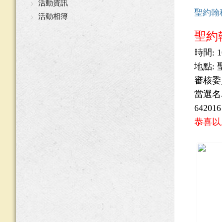
活動資訊
聖約翰
活動相簿
聖約
時間: 1
地點:
審核委
當選名
6420
恭喜以