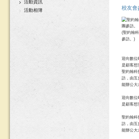
活動資訊
校友會
活動相簿
(聖約翰
參訪。)
迎向數位
是顧客想
聖約翰科
訪，由互
能辦公大
迎向數位
是顧客想
聖約翰科
訪，由互
能辦公大