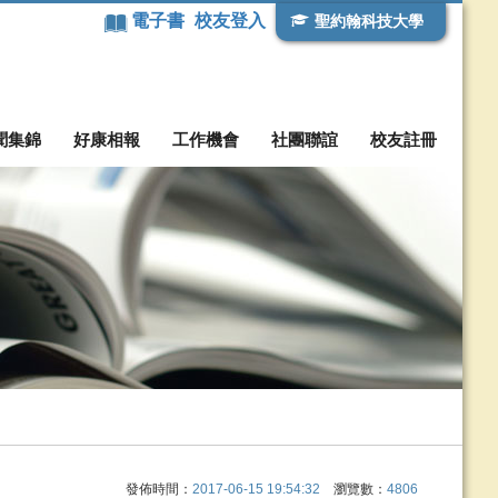
電子書
校友登入
聖約翰科技大學
聞集錦
好康相報
工作機會
社團聯誼
校友註冊
發佈時間：
2017-06-15 19:54:32
瀏覽數：
4806