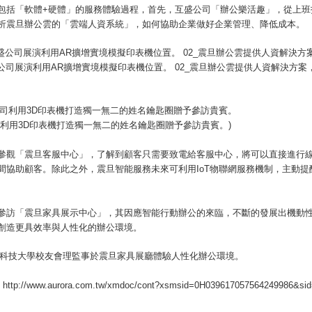
包括「軟體+硬體」的服務體驗過程，首先，互盛公司「辦公樂活趣」，從上
析震旦辦公雲的「雲端人資系統」，如何協助企業做好企業管理、降低成本。
互盛公司展演利用AR擴增實境模擬印表機位置。 02_震旦辦公雲提供人資解決方案
司利用3D印表機打造獨一無二的姓名鑰匙圈贈予參訪貴賓。)
參觀「震旦客服中心」，了解到顧客只需要致電給客服中心，將可以直接進行線
間
協助顧客。除此之外，震旦智能服務未來可利用IoT物聯網服務機制，主動
參訪「震旦家具展示中心」，其因應智能行動辦公的來臨，不斷的發展出機動性
創造更具效率與人性化的辦公環境。
tp://www.aurora.com.tw/xmdoc/cont?xsmsid=0H039617057564249986&si