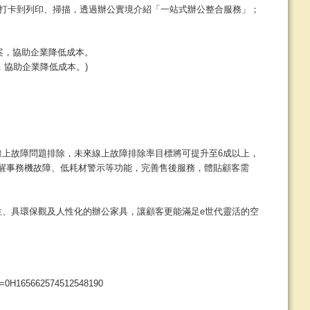
班打卡到列印、掃描，透過辦公實境介紹「一站式辦公整合服務」；
，協助企業降低成本。)
上故障問題排除，未來線上故障排除率目標將可提升至6成以上，
提醒事務機故障、低耗材警示等功能，完善售後服務，體貼顧客需
、具環保觀及人性化的辦公家具，讓顧客更能滿足e世代靈活的空
d=0H165662574512548190