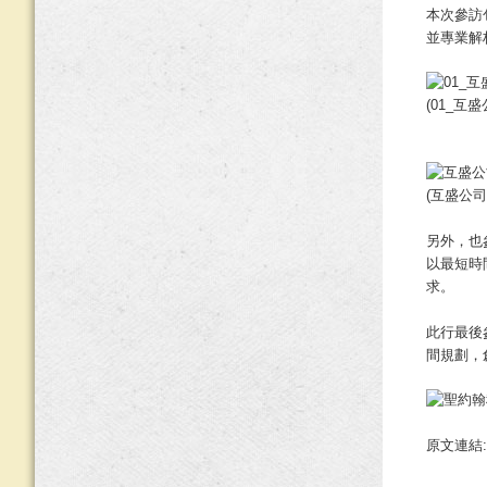
本次參訪
並專業解
(01_
(互盛公
另外，也
以最短時
求。
此行最後
間規劃，
原文連結: ht