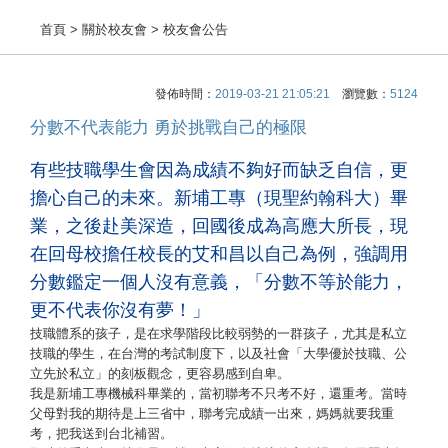
首頁
> 關於校友會 > 校友會公告
發佈時間：
2019-03-21 21:05:21
瀏覽數：
5124
分數不代表能力 勇於挑戰自己的極限
有些技職學生會因為成績不夠好而缺乏自信，更
擔心自己的未來。新埔工專（現聖約翰科大）畢
業，之後赴美深造，回國後成為高應大所長，現
在回母校擔任校長的艾和昌以自己為例，強調用
分數鑑定一個人沒有意義，「分數不等於能力，
更不代表你沒有夢！」
技職體系的孩子，是在求學階段比較弱勢的一群孩子，尤其是私立
技職的學生，在台灣的考試制度下，以及社會「大學優於技職、公
立先於私立」的刻板觀念，更容易感到自卑。
我是新埔工專機械科畢業的，當初聯考不只考不好，還重考。當時
父母對我的期待是上三省中，聯考完成績一出來，媽媽就要我重
考，把我送到台北補習。