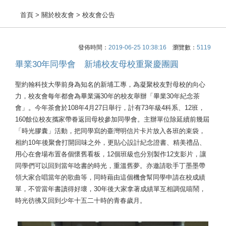
首頁
> 關於校友會 > 校友會公告
發佈時間：
2019-06-25 10:38:16
瀏覽數：
5119
畢業30年同學會 新埔校友母校重聚慶團圓
聖約翰科技大學前身為知名的新埔工專，為凝聚校友對母校的向心
力，校友會每年都會為畢業滿30年的校友舉辦「畢業30年紀念茶
會」。今年茶會於108年4月27日舉行，計有73年級4科系、12班，
160餘位校友攜家帶眷返回母校參加同學會。主辦單位除延續前幾屆
「時光膠囊」活動，把同學寫的臺灣明信片卡片放入各班的束袋，
相約10年後聚會打開回味之外，更貼心設計紀念證書、精美禮品、
用心在會場布置各個懷舊看板，12個班級也分別製作12支影片，讓
同學們可以回到當年唸書的時光，重溫舊夢。亦邀請歌手丁墨墨帶
領大家合唱當年的歌曲等，同時藉由這個機會幫同學申請在校成績
單，不管當年書讀得好壞，30年後大家拿著成績單互相調侃嘻鬧，
時光彷彿又回到少年十五二十時的青春歲月。