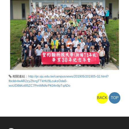
相關連結：
http://pr.sju.edu.tw/campusnews/201905/201905-02.html?
fbclid=IwAR2zyZfxrgTTkHU9LcuksOda5-
woUDl8tKoI85ZC7PmWMArPK04n9pTqADo
BACK
TOP