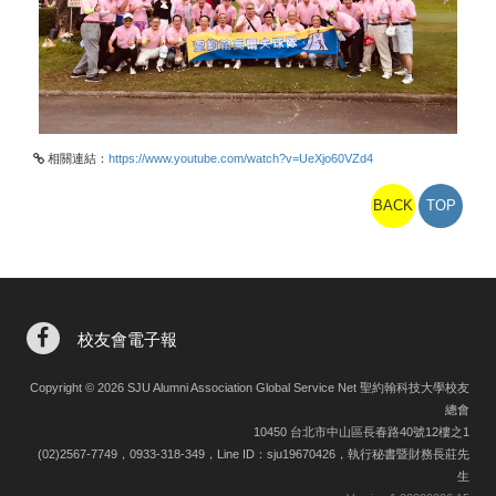
相關連結：
https://www.youtube.com/watch?v=UeXjo60VZd4
BACK
TOP
校友會電子報
Copyright © 2026 SJU Alumni Association Global Service Net 聖約翰科技大學校友
總會
10450 台北市中山區長春路40號12樓之1
(02)2567-7749，0933-318-349，Line ID：sju19670426，執行秘書暨財務長莊先
生