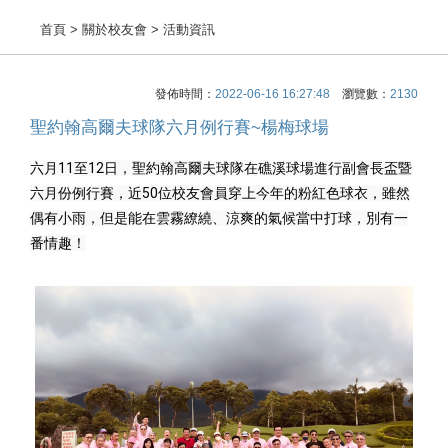
首頁
> 關於校友會 > 活動資訊
發佈時間：
2022-06-16 16:27:48
瀏覽數：
2130
聖約翰高爾夫球隊六月例行賽~楊梅球場
六月11至12日，聖約翰高爾夫球隊在礁溪球場進行副會長盃暨
六月份例行賽，近50位校友會員穿上今年的粉紅色球衣，雖然
偶有小雨，但是能在雲霧繚繞、涼爽的氣候當中打球，別有一
番情趣！