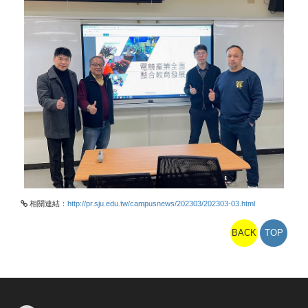
相關連結：
http://pr.sju.edu.tw/campusnews/202303/202303-03.html
BACK
TOP