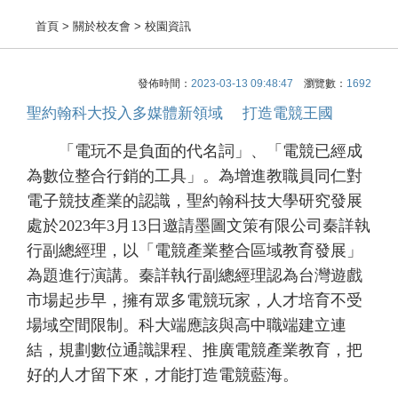
首頁
> 關於校友會 > 校園資訊
發佈時間：
2023-03-13 09:48:47
瀏覽數：
1692
聖約翰科大投入多媒體新領域 打造電競王國
「電玩不是負面的代名詞」、「電競已經成
為數位整合行銷的工具」。為增進教職員同仁對
電子競技產業的認識，聖約翰科技大學研究發展
處於2023年3月13日邀請墨圖文策有限公司秦詳執
行副總經理，以「電競產業整合區域教育發展」
為題進行演講。秦詳執行副總經理認為台灣遊戲
市場起步早，擁有眾多電競玩家，人才培育不受
場域空間限制。科大端應該與高中職端建立連
結，規劃數位通識課程、推廣電競產業教育，把
好的人才留下來，才能打造電競藍海。