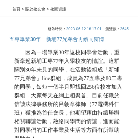
首頁
> 關於校友會 > 校園資訊
發佈時間：
2023-06-12 18:17:01
瀏覽數：
2645
五專畢業30年 新埔77兄弟會再續同窗情
因為一場畢業30年返校同學會活動，重
新牽起新埔工專77年入學校友的情誼。這群
闊別30年未見的同學，在活動後組成「新埔
77兄弟會」line群組，成員為77五專及80二專
的同學，短短一個半月即找回256位校友加入
群組，大家每天在網上相聚首。目前任職於
信誠法律事務所的呂朝章律師（77電機科仁
班）獲推為首任會長，他期望藉由持續舉辦
相關聯誼活動，熱絡同學間的情誼，進而能
對同學們的工作事業及生活等方面有所幫助