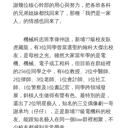
謝幾位核心幹部的用心與努力，把各班各科
的兄弟姐妹都找回來了，那種「我們是一家
人」的情感也回來了。
機械科忠班李偉仲說，新埔77級校友臥
虎藏龍，有3位同學曾當選聖約翰科大傑出校
友，是母校之光。雖然大家當年學的是電
機、機械、電子或工程科，但目前在群組裡
的256位同學之中，有6位教授、2位中醫師、
2位律師、3位老師、1位會計師、1位社工
師、1位警察及1位書記官，同學跨領域發
展，斜槓人生做得有聲有色。最特別的是，
還出了2位明星藝人，知名的三立偶像劇一哥
謝承均（仔仔），正是新埔77級電機科的校
友。能跟知名藝人在同一個line群裡相聚，不
少校友都感到非常榮幸。