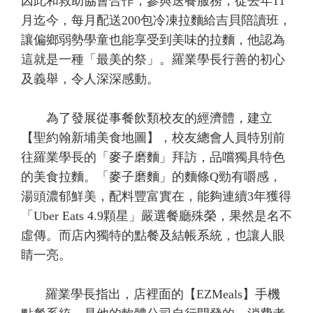
因此和救助協會合作，參與送餐服務，從去年11
月迄今，每月配送200包冷凍拉麵給吉貝陪讀班，
讓偏鄉弱勢學童也能享受到美味的拉麵，他認為
這就是一種「最美的祭」。羅業學長行善的初心
及義舉，令人深深感動。
為了發展從事餐飲類校友的經濟體，建立
【聖約翰新埔美食地圖】，校友總會人員特別前
往羅業學長的「麥子磨麵」拜訪，品嚐獨具特色
的美食拉麵。「麥子磨麵」的麵條Q勁有嚼感，
湯頭濃郁鮮美，配料豐富實在，能夠連續3年獲得
「Uber Eats 4.9顆星」嚴選餐廳殊榮，果然是名不
虛傳。而店內獨特的點餐及結帳系統，也讓人眼
睛一亮。
羅業學長指出，店裡面的【EZMeals】手機