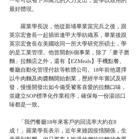
一年可以省下50萬元的人力支出，是學以致用的
最好體現。
羅業學長說，他從新埔畢業當完兵之後，跟
英宗宏會長一起插班逢甲大學紡織系，畢業後跟
英宗宏會長在美國唸同一所大學研究所碩士，學
的是工業管理。他曾開創6個事業，除了「麥子磨
麵」拉麵店之外，還有【EZMeals】手機點餐、
餐廳自動化管理付款等軟體公司。18年前他選擇
以牛肉麵及肉醬麵開始創業，歷經半年嘗試及研
發，慢慢開發出如今備受饕客喜愛的拉麵口味，
並建立SOP標準化作業程序，確保每一份湯頭口
味都是一致。
「我們餐廳18年來客戶的回流率大約在8
成！」羅業學長表示，近年來雖因疫情關係，生