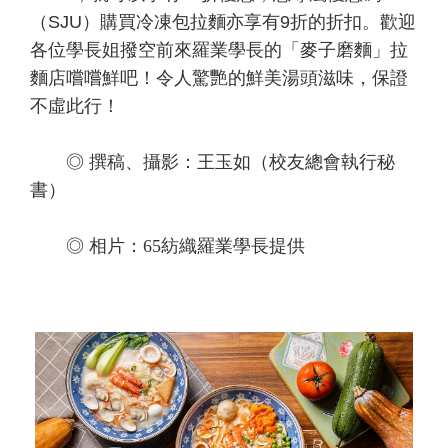
（SJU）購買冷凍包拉麵亦享有9折的折扣。歡迎
各位學長姐撥空前來羅業學長的「麥子磨麵」拉
麵店嚐嚐鮮吧！令人驚艷的鮮美湯頭滋味，保證
不虛此行！
◎ 撰稿、攝影：王玉如（校友總會執行秘
書）
◎ 相片：65紡織羅業學長提供