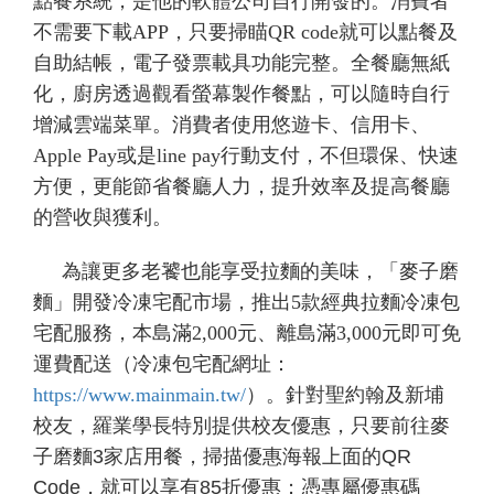
點餐系統，是他的軟體公司自行開發的。消費者
不需要下載APP，只要掃瞄QR code就可以點餐及
自助結帳，電子發票載具功能完整。全餐廳無紙
化，廚房透過觀看螢幕製作餐點，可以隨時自行
增減雲端菜單。消費者使用悠遊卡、信用卡、
Apple Pay或是line pay行動支付，不但環保、快速
方便，更能節省餐廳人力，提升效率及提高餐廳
的營收與獲利。
為讓更多老饕也能享受拉麵的美味，「麥子磨
麵」開發冷凍宅配市場，推出5款經典拉麵冷凍包
宅配服務，本島滿2,000元、離島滿3,000元即可免
運費配送（
冷凍包宅配網址：
https://www.mainmain.tw/
）。針對聖約翰及新埔
校友，羅業學長特別提供校友優惠，只要前往麥
子磨麵3家店用餐，掃描優惠海報上面的QR
Code，就可以享有85折優惠；憑專屬優惠碼