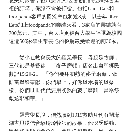
意受到影響，但只要客人吃過他們的拉麵就會重
複的訂購，保證不會被打槍。包括Uber Eats和
foodpanda客戶的回流率也將近8成，以去年Uber
Eats加上foodpanda的業績來看，3家店的業績就有
700萬元。其中，台大店更被台大學生評選為校園
週遭500家學生常去吃的餐廳最受歡迎的前30家。
從小在教會長大的羅業學長，母親是牧師，
三代都是基督徒。「麥子磨麵」店名出自聖經民
數記15:20-21：「你們要用初熟的麥子磨麵，做
餅當舉祭奉獻，你們舉上，好像舉禾場的舉祭一
樣。你們世世代代要用初熟的麥子磨麵，當舉祭
獻給耶和華。」
羅業學長說，偶然讀到1919救助月刊有關澎
湖吉貝浸信會穆玲玲牧師的故事，他深受感動。