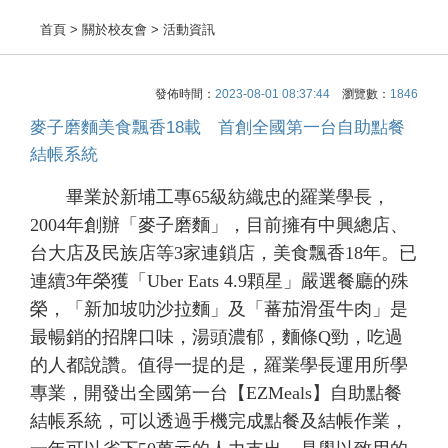
首頁
> 關於校友會 > 活動資訊
發佈時間：
2023-08-01 08:37:44
瀏覽數：
1846
麥子磨麵美食飄香18載 首創全國第一台自助點餐
結帳系統
畢業於新埔工專65級紡織忠的羅業學長，
2004年創辦「麥子磨麵」，目前擁有中興總店、
台大店及民族店等3家連鎖店，美食飄香18年。已
連續3年榮獲「Uber Eats 4.9顆星」嚴選餐廳的殊
榮，「新加坡叻沙拉麵」及「蕃茄滑蛋牛肉」是
最暢銷的招牌口味，湯頭濃郁，麵條Q勁，吃過
的人都說讚。值得一提的是，羅業學長運用所學
專業，開發出全國第一台【EZMeals】自助點餐
結帳系統，可以透過手機完成點餐及結帳作業，