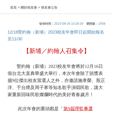
首頁
> 關於校友會 > 校友會公告
發佈時間：
2023-09-26 10:28:29
瀏覽數：
2058
12/16聖約翰（新埔）2023校友年會即日起開始報名
至11/30
【新埔／約翰人召集令】
聖約翰（新埔）2023校友年會將於12月16日
假台北大直典華盛大舉行，本次年會除了頒獎表
揚9位傑出校友當選人之外，亦邀請施孝榮、殷正
洋、于台煙及周子寒等知名歌手演唱民歌，讓大
家重新回味民歌燦爛時代的美好青春歲月！
此次年會的重頭戲是「
第9屆理監事選