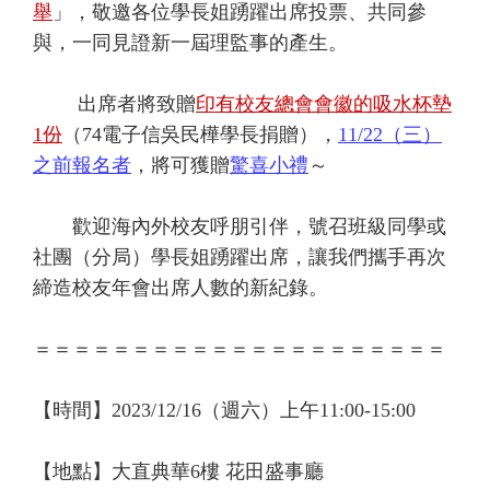
舉
」，敬邀各位學長姐踴躍出席投票、共同參
與，一同見證新一屆理監事的產生。
出席者將致贈
印有校友總會會徽的吸水杯墊
1份
（74電子信吳民樺學長捐贈），
11/22（三）
之前報名者
，將可獲贈
驚喜小禮
～
歡迎海內外校友呼朋引伴，號召班級同學或
社團（分局）學長姐踴躍出席，讓我們攜手再次
締造校友年會出席人數的新紀錄。
＝＝＝＝＝＝＝＝＝＝＝＝＝＝＝＝＝＝＝＝＝
【時間】2023/12/16（週六）上午11:00-15:00
【地點】大直典華6樓 花田盛事廳