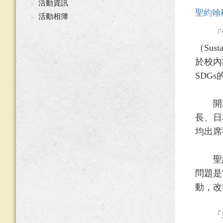
活動資訊
聖約翰
活動相簿
「當
（Sus
於校內
SDG
開幕
長、日
均出席
聖約
問題是
動，改
「將S