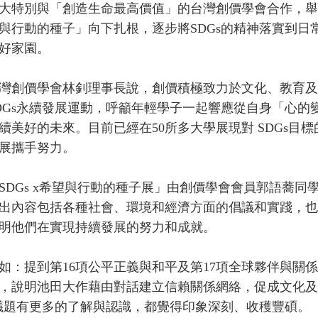
大特別與「創造生命最高價值」的台灣創價學會合作，舉辦「
與行動的種子」向下扎根，逐步將SDGs的精神落實到日
好家園。
創價學會林釗理事長說，創價積極致力於文化、教育及
DGs永續發展運動，呼籲年輕學子一起響應從自身「心
續美好的未來。目前已經在50所多大學展現對 SDGs
展攜手努力。
Gs x希望與行動的種子展」由創價學會會員郭語蕎同
出內容包括各種社會、環境和經濟方面的倡議和實踐，也
明他們在實現持續發展的努力和成就。
提到第16項公平正義與和平及第17項全球夥伴與關係
，說明池田大作藉由對話建立信賴關係網絡，促成文化及
s議題有更多的了解與認識，都覺得印象深刻、收穫豐碩。