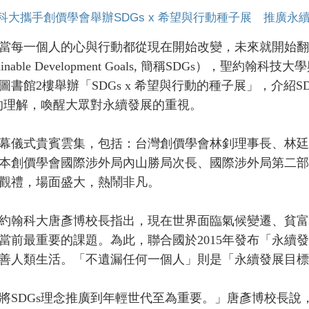
科大攜手創價學會舉辦SDGs x 希望與行動種子展 推廣永
每一個人的心與行動都從現在開始改變，未來就開始翻
tainable Development Goals, 簡稱SDGs），聖
圖書館2樓舉辦「SDGs x 希望與行動的種子展」，介紹
s的理解，喚醒大眾對永續發展的重視。
儀式貴賓雲集，包括：台灣創價學會林釗理事長、林廷
本創價學會國際涉外局內山勝局次長、國際涉外局第二部
觀禮，場面盛大，熱鬧非凡。
翰科大唐彥博校長指出，現在世界面臨氣候變遷、貧富
當前最重要的課題。為此，聯合國於2015年發布「永續發
善人類生活。「不遺漏任何一個人」則是「永續發展目標
DGs理念推廣到年輕世代至為重要。」唐彥博校長說