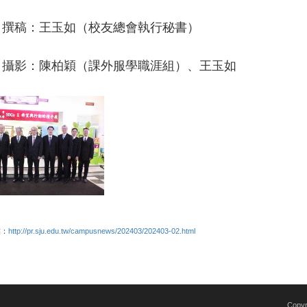
撰稿：王玉如（校友總會執行秘書）
攝影：陳柏穎（課外服學職涯組）、王玉如
結：
http://pr.sju.edu.tw/campusnews/202403/202403-02.html
Copy