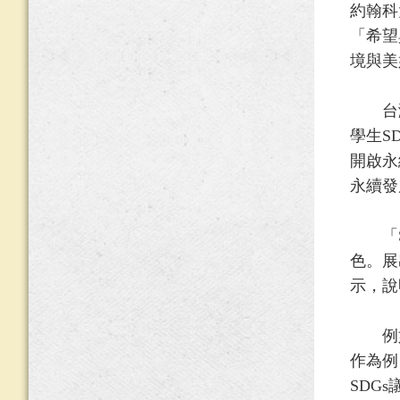
約翰科
「希望
境與美
台灣
學生S
開啟永
永續發
「SD
色。展
示，說
例如：
作為例
SDG