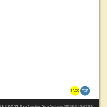
BACK
TOP
right © 2026 SJU Alumni Association Global Service Net 聖約翰科技大學校友總會