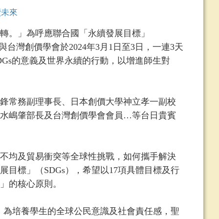
續未來
轉。」為呼應聯合國「永續發展目標」
約翰科技大學與台灣創價學會於2024年3月1日至3日，一連3天
SDGs的意義及世界永續的行動，以增進師生對
鋒常務副理事長、日本創價大學神立孝一副校
水嶋肇部長及台灣創價學會會員…等台日貴賓
不均及貿易衝突等全球性挑戰，如何攜手解決
展目標」（SDGs），希望以17項具體目標及行
」的核心原則。
，為培養學生的全球公民意識及社會責任感，聖