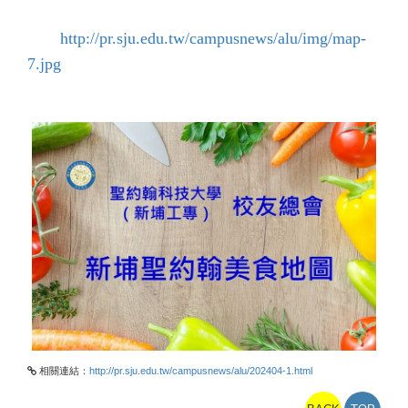
http://pr.sju.edu.tw/campusnews/alu/img/map-
7.jpg
相關連結：
http://pr.sju.edu.tw/campusnews/alu/202404-1.html