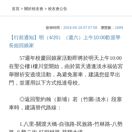
首頁
> 關於校友會 > 校友會公告
發佈時間：
2024-04-19 07:57:58
瀏覽數：
1689
【行前通知】明（4/20）（週六）上午10:00歡迎學
長姐回娘家
57
週年校慶回娘家活動即將於明天上午
10:00
在聖公樓
1
樓川堂開始，由於當天適逢淡水福佑宮
舉辦祈安遶境活動，為避免塞車，建議您提早出
門，並運用以下方式抵達母校。
◎返回聖約翰（新埔）若（竹圍
-
淡水）段塞
車時，建議替代路線：
1.
八里
-
關渡大橋
-
自強路
-
民族路
-
竹林路
-
八勢