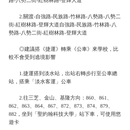
路
-
八勢二街
-
紅樹林路
-
登輝大道
2.
關渡
-
自強路
-
民族路
-
竹林路
-
八勢路
-
八勢二
街
-
紅樹林路
-
登輝大道自強路
-
民族路
-
竹林路
-
八
勢路
-
八勢二街
-
紅樹林路
-
登輝大道
◎建議搭《捷運》轉乘《公車》來學校，比
較不會受到遶境影響
1.
捷運搭到淡水站，出站右轉步行至公車總
站，搭乘「淡水客運」公車
2.
往三芝、金山、基隆方向：
860
、
861
、
862
、
863
、
864
、
867
、
872
、
873
、
874
、
879
、
882
，坐到「聖約翰科技大學」站下車，可使用悠
遊卡