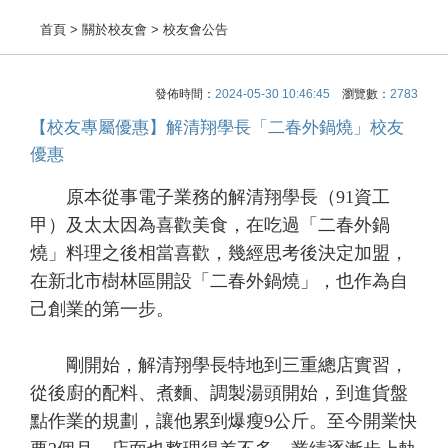
首頁
> 關於校友會 > 校友會公告
發佈時間：
2024-05-30 10:46:45
瀏覽數：
2783
【校友專屬優惠】解清翔學長「二春外鍋燒」校友
優惠
原本從事電子業務的解清翔學長（91資工
甲）及太太因為喜歡美食，在吃過「二春外鍋
燒」料理之後相當喜歡，幾經思考後決定加盟，
在新北市樹林區開設「二春外鍋燒」，也作為自
己創業的第一步。
剛開始，解清翔學長特地到三重總店實習，
從後廚的配料、煮麵、調製湯頭開始，到進貨盤
點作業的規劃，讓他累到爆瘦9公斤。至今開業快