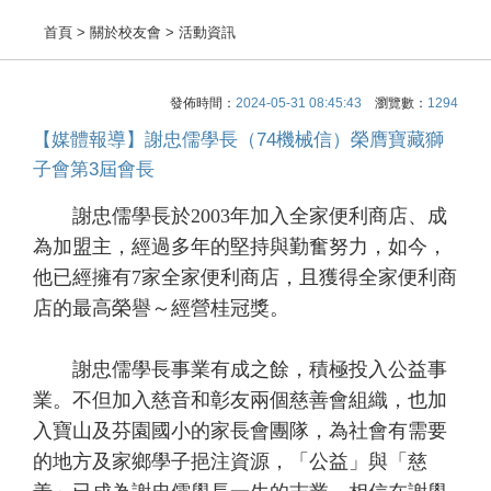
首頁
> 關於校友會 > 活動資訊
發佈時間：
2024-05-31 08:45:43
瀏覽數：
1294
【媒體報導】謝忠儒學長（74機械信）榮膺寶藏獅
子會第3屆會長
謝忠儒學長於2003年加入全家便利商店、成
為加盟主，經過多年的堅持與勤奮努力，如今，
他已經擁有7家全家便利商店，且獲得全家便利商
店的最高榮譽～經營桂冠獎。
謝忠儒學長事業有成之餘，積極投入公益事
業。不但加入慈音和彰友兩個慈善會組織，也加
入寶山及芬園國小的家長會團隊，為社會有需要
的地方及家鄉學子挹注資源，「公益」與「慈