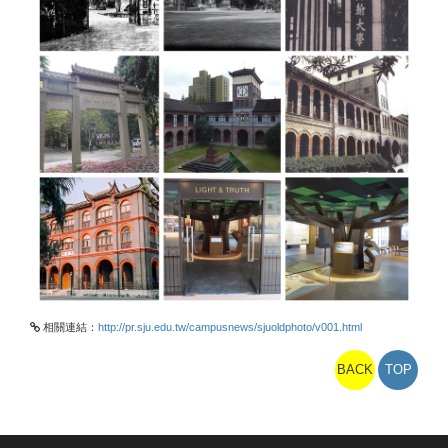
相關連結：
http://pr.sju.edu.tw/campusnews/sjuoldphoto/v001.html
BACK
TOP