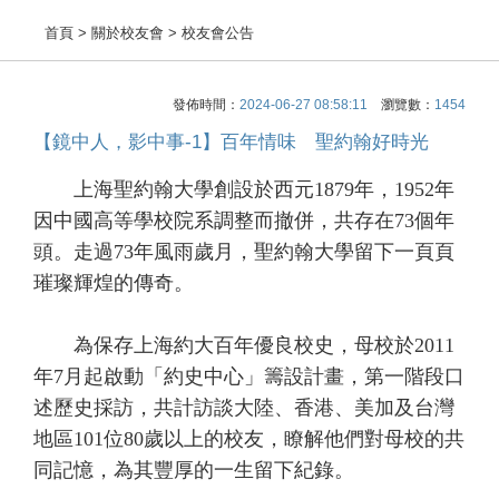
首頁
> 關於校友會 > 校友會公告
發佈時間：
2024-06-27 08:58:11
瀏覽數：
1454
【鏡中人，影中事-1】百年情味 聖約翰好時光
上海聖約翰大學創設於西元1879年，1952年
因中國高等學校院系調整而撤併，共存在73個年
頭。走過73年風雨歲月，聖約翰大學留下一頁頁
璀璨輝煌的傳奇。
為保存上海約大百年優良校史，母校於2011
年7月起啟動「約史中心」籌設計畫，第一階段口
述歷史採訪，共計訪談大陸、香港、美加及台灣
地區101位80歲以上的校友，瞭解他們對母校的共
同記憶，為其豐厚的一生留下紀錄。