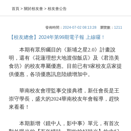
首頁
> 關於校友會 > 校友會公告
發佈時間：
2024-07-02 08:13:28
瀏覽數：
1211
【校友總會】2024年第99期電子報 上線囉！
本期有眾所矚目的《新埔之星2.0》計畫說
明，還有《花蓮理想大地渡假飯店》及《君浩美
食坊》的校友專屬優惠。目前已有9家校友店家提
供優惠，各項優惠訊息陸續增加中。
華南校友會理監事交接典禮，新任會長是王
崇守學長，盛大的2024華南校友年會報導，趕快
來看看！
本期新增《鏡中人，影中事》單元，有首次