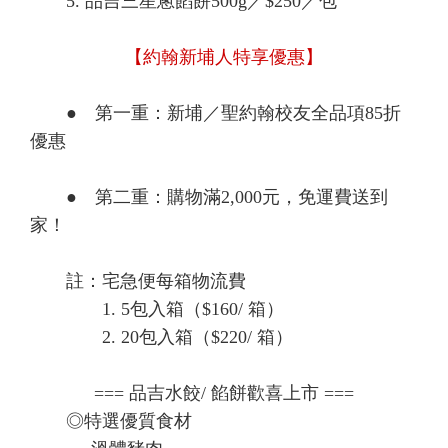
5. 品吉三星蔥餡餅500g／$250／包
【約翰新埔人特享優惠】
● 第一重：新埔／聖約翰校友全品項85折
優惠
● 第二重：購物滿2,000元，免運費送到
家！
註：宅急便每箱物流費
1. 5包入箱（$160/ 箱）
2. 20包入箱（$220/ 箱）
=== 品吉水餃/ 餡餅歡喜上市 ===
◎特選優質食材