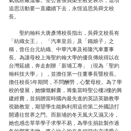
氣氛莊嚴溫馨。聖公會張員榮主教更表示，這項
追思活動要一直繼續下去，永恆追思吳舜文校
長。
聖約翰科大唐彥博校長指出，吳舜文校長有
「紡織女王」、「汽車皇后」及「鐵娘子」之
稱，曾任台元紡織、中華汽車及裕隆汽車董事
長。為讓母校上海聖約翰大學的優良傳統得以在
台灣延續，奔走創辦「新埔工專」（現為「聖約
翰科技大學」），並擔任第一任董事長暨校長。
擔任校長5年期間，不問酬勞，心繫母校。為了學
校的發展，她慷慨解囊，籌集當時聖公樓2樓的興
建經費，並捐贈當時國內最先進的英語英聽教學
視聽教室，期望學生能夠利用這些第二外國語打
開通往世界之門。而新埔的冬天風大又濕又冷，
她也感念莘莘學子求學不易，為學生捐款製作過