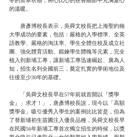
冬的禦寒衣物，將心比心的在各細節中充满愛心
的溫暖。
唐彥博校長表示，吳舜文校長把上海聖約翰
大學成功的要素，包括：嚴格的入學標準、全英
語教學、嚴格的淘汰率、學生全體住校及成立社
團、強化體育活動、鍛鍊學生體魄等元素，完全
植入到新埔工專，讓新埔工專迅速崛起、廣為人
知，招生名列全國前三，奠定扎實的學術地位及
往後至少30年的基礎。
「吳舜文校長早在57年前就首開以『獎學
金』」求才！」，唐彥博校長說，現今以「高額
獎學金」吸引優秀入學生的案例比比皆是，但為
了替新埔初生苗圃注入優良品種，吳舜文校長早
在民國56年新埔工專首次獨立招生的時候，以獎