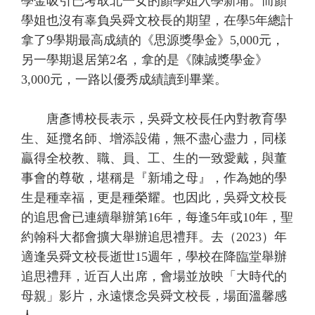
學金吸引已考取北一女的顏學姐入學新埔。而顏
學姐也沒有辜負吳舜文校長的期望，在學5年總計
拿了9學期最高成績的《思源獎學金》5,000元，
另一學期退居第2名，拿的是《陳誠獎學金》
3,000元，一路以優秀成績讀到畢業。
唐彥博校長表示，吳舜文校長任內對教育學
生、延攬名師、增添設備，無不盡心盡力，同樣
贏得全校教、職、員、工、生的一致愛戴，與董
事會的尊敬，堪稱是『新埔之母』，作為她的學
生是種幸福，更是種榮耀。也因此，吳舜文校長
的追思會已連續舉辦第16年，每逢5年或10年，聖
約翰科大都會擴大舉辦追思禮拜。去（2023）年
適逢吳舜文校長逝世15週年，學校在降臨堂舉辦
追思禮拜，近百人出席，會場並放映「大時代的
母親」影片，永遠懷念吳舜文校長，場面溫馨感