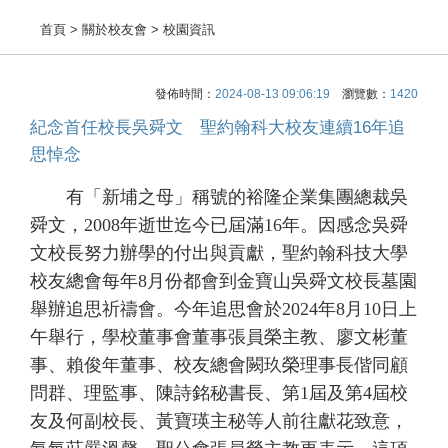
首頁
> 關於校友會 > 校園資訊
發佈時間：
2024-08-13 09:06:19
瀏覽數：
1420
紀念首任校長吳舜文 聖約翰科大校友連續16年追
思悼念
有「新埔之母」稱號的裕隆企業集團總裁吳
舜文，2008年逝世迄今已屆滿16年。因感念吳舜
文校長努力辦學的付出與貢獻，聖約翰科技大學
校友總會每年8月份都會到金寶山吳舜文校長墓園
舉辦追思祈禱會。今年追思會於2024年8月10日上
午舉行，學校董事會董事張員榮主教、廖文彬董
事、賴俊年董事、校友總會闕玖榮理事長偕同顧
問群、理監事、陳詩銘秘書長、第1屆及第4屆校
友及何副校長、黃寶瑛主秘等人前往獻花致意，