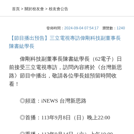
首頁
> 關於校友會 > 校友會公告
發佈時間：
2024-09-04 07:54:17
瀏覽數：
1240
【節目播出預告】三立電視專訪偉剛科技副董事長
陳書紘學長
偉剛科技副董事長陳書紘學長（
62
電子）日
前接受三立電視專訪，訪問內容將於《台灣新思
路》節目中播出，敬請各位學長姐預留時間收
看！
◎頻道：
iNEWS
台灣新思路
◎首播：
113
年
9
月
8
日（日）晚上
22:00