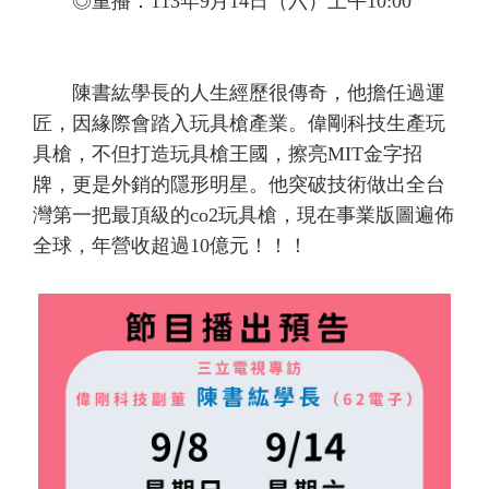
◎重播：113年
9
月
14
日（六）上午
10:00
陳書紘學長的人生經歷很傳奇，他擔任過運
匠，因緣際會踏入玩具槍產業。偉剛科技生產玩
具槍，不但打造玩具槍王國，擦亮
MIT
金字招
牌，更是外銷的隱形明星。他突破技術做出全台
灣第一把最頂級的
co2
玩具槍，現在事業版圖遍佈
全球，年營收超過
10
億元！！！