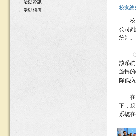
活動資訊
校友總
活動相簿
校友
公司副
統》。
《達
該系統
旋轉的
降低病
在參
下，親
系統在