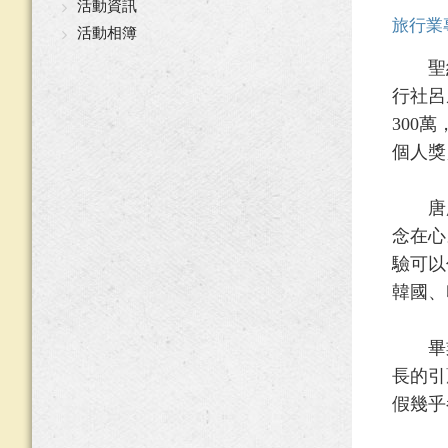
活動資訊
旅行業
活動相簿
聖約翰
行社呂
300
個人獎
唐彥
念在心
驗可以
韓國、
畢業
長的引
假幾乎