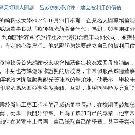
專業經理人開講 呂威德勉學弟妹：建立被利用的價值
科技大學2024年10月24日舉辦「企業名人與職場倫
威德董事長以「疫後觀光新黃金年代」為題，與學弟妹分
萬，到創辦怡容國際旅行社及台灣聯合租車兩間公司，並
」肯定的心路歷程。他勉勵學弟妹要建立自己的被利用價
博校長首先感謝校友總會推薦傑出校友返回母校演講，
。本身也有導遊領隊證照的唐校長，非常佩服呂威德董事
傳承給休閒運動與觀光管理系的學弟妹。他表示，學校未
印尼及馬來西亞學生多接觸、互動，期望同學能多充實語
於新埔工專工程科的呂威德董事長說，在校期間參加慈
薦，從專三就開始帶團。且為了增加自己的專業，他常常
都待在遊覽車上帶團，自己賺取自己的學費。甚至畢業考