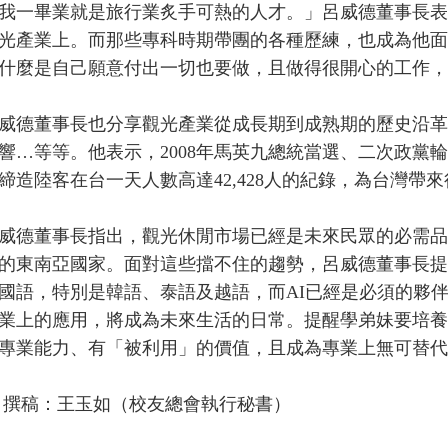
畢業就是旅行業炙手可熱的人才。」呂威德董事長表示
光產業上。而那些專科時期帶團的各種歷練，也成為他面
什麼是自己願意付出一切也要做，且做得很開心的工作，
董事長也分享觀光產業從成長期到成熟期的歷史沿革，包括
響…等等。他表示，2008年馬英九總統當選、二次政黨
締造陸客在台一天人數高達42,428人的紀錄，為台灣帶
董事長指出，觀光休閒市場已經是未來民眾的必需品，
的東南亞國家。面對這些擋不住的趨勢，呂威德董事長提
國語，特別是韓語、泰語及越語，而AI已經是必須的夥伴。
業上的應用，將成為未來生活的日常。提醒學弟妹要培養
專業能力、有「被利用」的價值，且成為專業上無可替代
撰稿：王玉如（校友總會執行秘書）