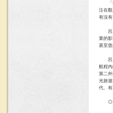
「我一
注在觀
有沒有
呂威德
業的影
甚至曾
呂威德
航程內
第二外
光旅遊
代、有
◎ 