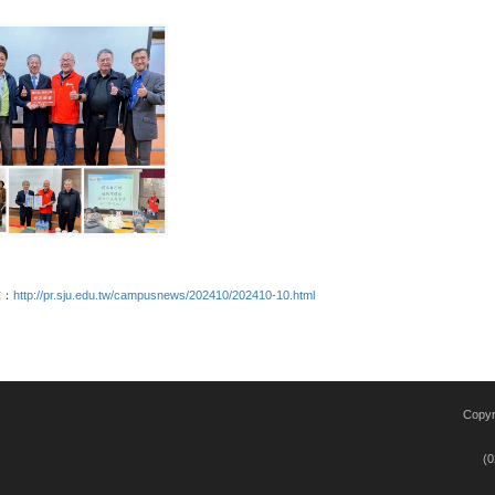
結：
http://pr.sju.edu.tw/campusnews/202410/202410-10.html
Copy
(