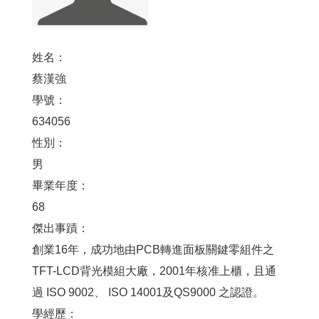
姓名：
蔡漢強
學號：
634056
性別：
男
畢業年度：
68
傑出事蹟：
創業16年，成功地由PCB轉進面板關鍵零組件之
TFT-LCD背光模組大廠，2001年核准上櫃，且通
過 ISO 9002、 ISO 14001及QS9000 之認證。
學經歷：