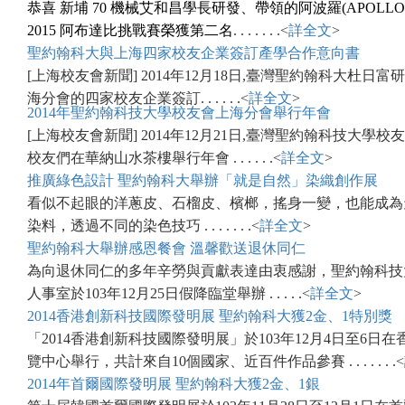
恭喜 新埔 70 機械艾和昌學長研發、帶領的阿波羅(APOLL
2015 阿布達比挑戰賽榮獲第二名
. . . . . . .<
詳全文
>
聖約翰科大與上海四家校友企業簽訂產學合作意向書
[上海校友會新聞] 2014年12月18日,臺灣聖約翰科大杜日
海分會的四家校友企業簽訂. . . . . .<
詳全文
>
2014年聖約翰科技大學校友會上海分會舉行年會
[上海校友會新聞] 2014年12月21日,臺灣聖約翰科技大學
校友們在華納山水茶樓舉行年會 . . . . . .<
詳全文
>
推廣綠色設計 聖約翰科大舉辦「就是自然」染織創作展
看似不起眼的洋蔥皮、石榴皮、檳榔，搖身一變，也能成為
染料，透過不同的染色技巧 . . . . . . .<
詳全文
>
聖約翰科大舉辦感恩餐會 溫馨歡送退休同仁
為向退休同仁的多年辛勞與貢獻表達由衷感謝，聖約翰科技
人事室於103年12月25日假降臨堂舉辦 . . . . .<
詳全文
>
2014香港創新科技國際發明展 聖約翰科大獲2金、1特別獎
「2014香港創新科技國際發明展」於103年12月4日至6日
覽中心舉行，共計來自10個國家、近百件作品參賽 . . . . . . .<
2014年首爾國際發明展 聖約翰科大獲2金、1銀