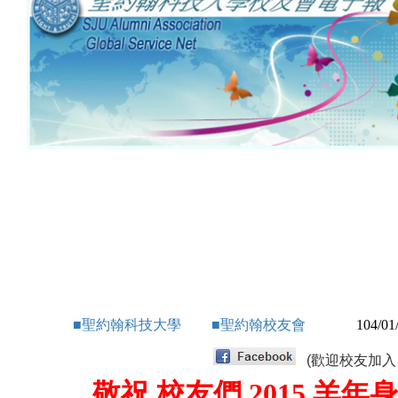
■
聖約翰科技大學
■
聖約翰校友會
104/0
(
歡迎校友加入 Sjs
敬祝 校友們 2015 羊